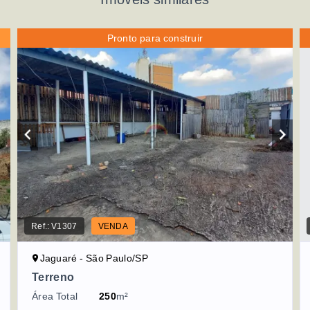
Pronto para construir
Ref.:
V1307
VENDA
Jaguaré - São Paulo/SP
Terreno
Área Total
250
m²