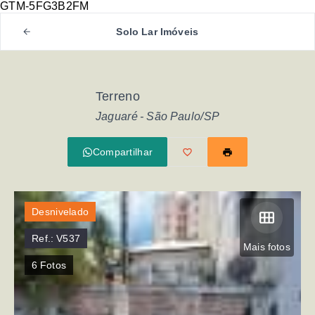
GTM-5FG3B2FM
Solo Lar Imóveis
Terreno
Jaguaré - São Paulo/SP
Compartilhar
Desnivelado
Ref.:
V537
Mais fotos
6
Fotos