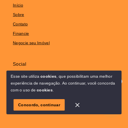
Início
Sobre
Contato
Financie
Negocie seu Imóvel
Social
Instagram
Esse site utiliza
cookies
, que possibilitam uma melhor
experiência de navegação.
Ao continuar, você concorda
Olá! Estamos disponíveis para te ajudar.
com o uso de
cookies
.
© Copyright 2026 - Solo Lar Imóveis - Todos os direitos
1
reservados
Concordo, continuar
SITE PARA IMOBILIARIA