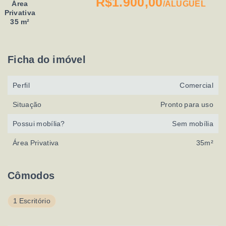
R$1.900,00
Área
/
ALUGUEL
Privativa
35 m²
Ficha do imóvel
Perfil
Comercial
Situação
Pronto para uso
Possui mobília?
Sem mobília
Área Privativa
35m²
Cômodos
1 Escritório