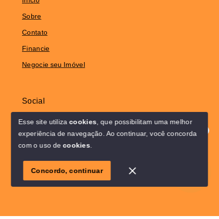
Sobre
Contato
Financie
Negocie seu Imóvel
Social
Instagram
Esse site utiliza
cookies
, que possibilitam uma melhor
experiência de navegação.
Ao continuar, você concorda
Olá! Estamos disponíveis para te ajudar.
com o uso de
cookies
.
© Copyright 2026 - Solo Lar Imóveis - Todos os direitos
1
reservados
Concordo, continuar
SITE PARA IMOBILIARIA