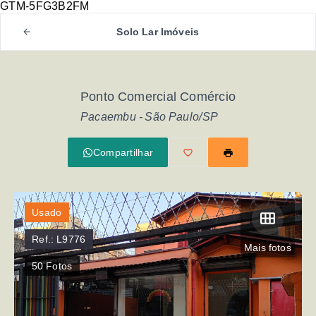
GTM-5FG3B2FM
Solo Lar Imóveis
Ponto Comercial Comércio
Pacaembu - São Paulo/SP
Compartilhar
Usado
Ref.:
L9776
Mais fotos
50
Fotos