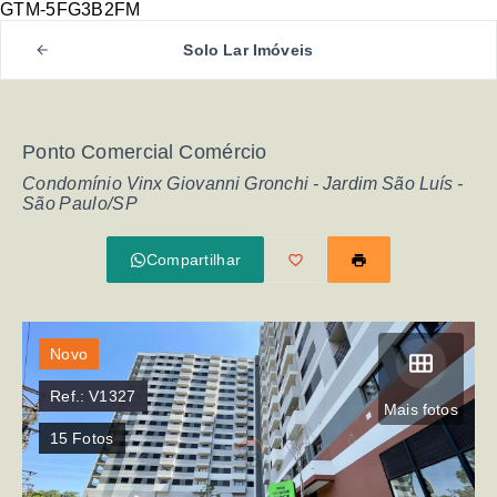
GTM-5FG3B2FM
Solo Lar Imóveis
Ponto Comercial Comércio
Condomínio Vinx Giovanni Gronchi -
Jardim São Luís -
São Paulo/SP
Compartilhar
Novo
Ref.:
V1327
Mais fotos
15
Fotos