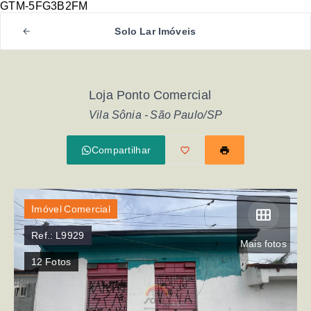
GTM-5FG3B2FM
Solo Lar Imóveis
Loja Ponto Comercial
Vila Sônia - São Paulo/SP
Compartilhar
Imóvel Comercial
Ref.:
L9929
Mais fotos
12
Fotos