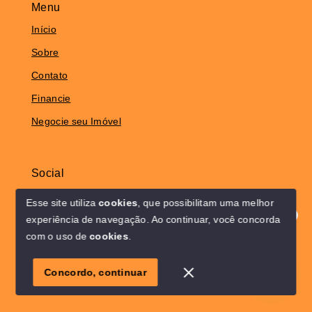
Menu
Início
Sobre
Contato
Financie
Negocie seu Imóvel
Social
Instagram
Esse site utiliza
cookies
, que possibilitam uma melhor
experiência de navegação.
Ao continuar, você concorda
Olá! Estamos disponíveis para te ajudar.
com o uso de
cookies
.
© Copyright 2026 - Solo Lar Imóveis - Todos os direitos
1
reservados
Concordo, continuar
SITE PARA IMOBILIARIA