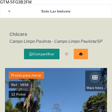
GTM-5FG3B2FM
Solo Lar Imóveis
Chácara
Campo Limpo Paulista - Campo Limpo Paulista/SP
Compartilhar
Pronto para morar
Ref.:
V858
Mais fotos
12
Fotos