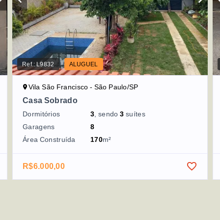
Ref.:
L9832
ALUGUEL
Vila São Francisco - São Paulo/SP
Casa Sobrado
Dormitórios
3
, sendo
3
suítes
Garagens
8
Área Construída
170
m²
R$6.000,00