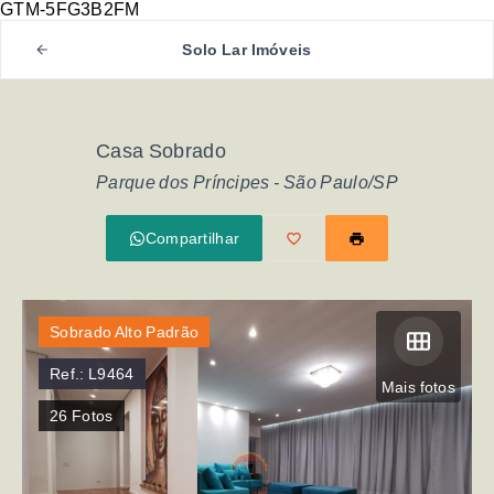
GTM-5FG3B2FM
Solo Lar Imóveis
Casa Sobrado
Parque dos Príncipes - São Paulo/SP
Compartilhar
Sobrado Alto Padrão
Ref.:
L9464
Mais fotos
26
Fotos