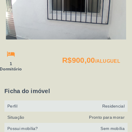
R$900,00
/
ALUGUEL
1
Dormitório
Ficha do imóvel
Perfil
Residencial
Situação
Pronto para morar
Possui mobília?
Sem mobília