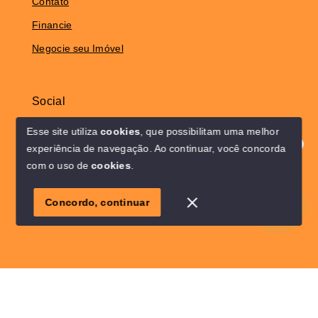
Contato
Financie
Negocie seu Imóvel
Social
Instagram
Esse site utiliza
cookies
, que possibilitam uma melhor
experiência de navegação.
Ao continuar, você concorda
Olá! Estamos disponíveis para te ajudar.
com o uso de
cookies
.
© Copyright 2026 - Solo Lar Imóveis - Todos os direitos
1
reservados
Concordo, continuar
SITE PARA IMOBILIARIA
Início
Histórico
Favoritos