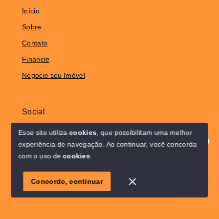
Início
Sobre
Contato
Financie
Negocie seu Imóvel
Social
Instagram
Esse site utiliza
cookies
, que possibilitam uma melhor
experiência de navegação.
Ao continuar, você concorda
Olá! Estamos disponíveis para te ajudar.
com o uso de
cookies
.
© Copyright 2026 - Solo Lar Imóveis - Todos os direitos
1
reservados
Concordo, continuar
SITE PARA IMOBILIARIA