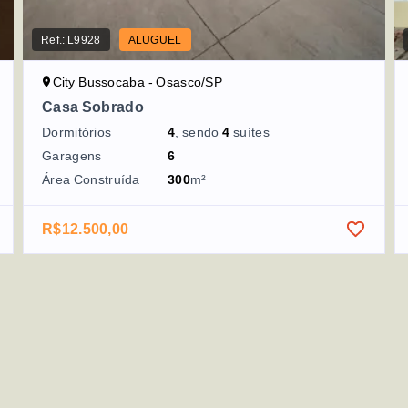
Ref.:
L9928
ALUGUEL
City Bussocaba - Osasco/SP
Casa Sobrado
Dormitórios
4
, sendo
4
suítes
Garagens
6
Área Construída
300
m²
R$12.500,00