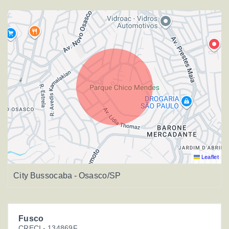
Leaflet
City Bussocaba - Osasco/SP
Fusco
CRECI -
134869F