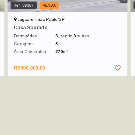
Ref.:
V9387
VENDA
Jaguaré - São Paulo/SP
Casa Sobrado
Dormitórios
3
, sendo
3
suítes
Garagens
3
Área Construída
270
m²
R$900.000,00