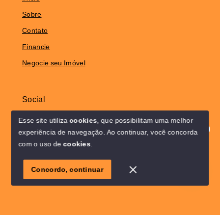
Sobre
Contato
Financie
Negocie seu Imóvel
Social
Instagram
Esse site utiliza
cookies
, que possibilitam uma melhor
experiência de navegação.
Ao continuar, você concorda
Olá! Estamos disponíveis para te ajudar.
com o uso de
cookies
.
© Copyright 2026 - Solo Lar Imóveis - Todos os direitos
1
reservados
Concordo, continuar
SITE PARA IMOBILIARIA