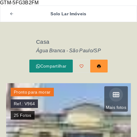
GTM-5FG3B2FM
Solo Lar Imóveis
Casa
Água Branca - São Paulo/SP
Compartilhar
Pronto para morar
Ref.:
V964
Mais fotos
25
Fotos