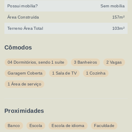
Possui mobília?
Sem mobília
Área Construída
157m²
Terreno Área Total
103m²
Cômodos
04 Dormitórios, sendo 1 suíte
3 Banheiros
2 Vagas
Garagem Coberta
1 Sala de TV
1 Cozinha
1 Área de serviço
Proximidades
Banco
Escola
Escola de idioma
Faculdade