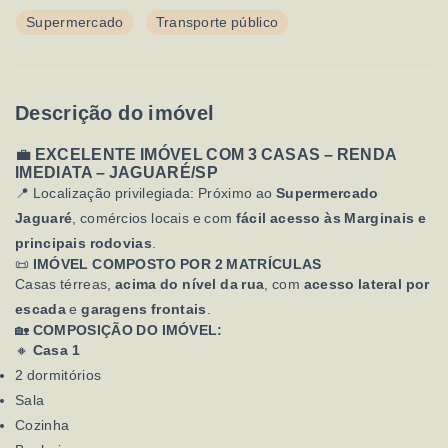
Supermercado
Transporte público
Descrição do imóvel
💼
EXCELENTE IMÓVEL COM 3 CASAS – RENDA
IMEDIATA – JAGUARÉ/SP
📍 Localização privilegiada: Próximo ao
Supermercado
Jaguaré
, comércios locais e com
fácil acesso às Marginais e
principais rodovias
.
📜
IMÓVEL COMPOSTO POR 2 MATRÍCULAS
Casas térreas,
acima do nível da rua
, com
acesso lateral por
escada
e
garagens frontais
.
🏡
COMPOSIÇÃO DO IMÓVEL:
🔸
Casa 1
2 dormitórios
Sala
Cozinha