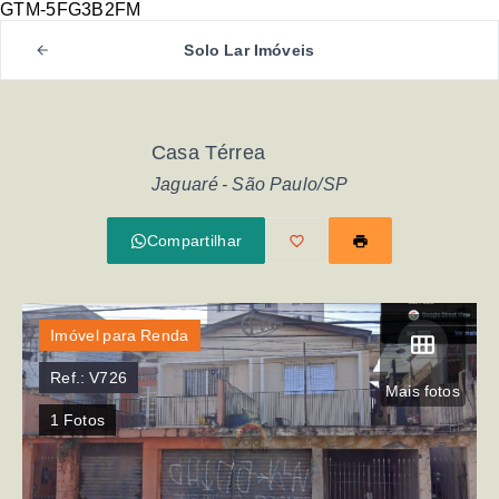
GTM-5FG3B2FM
Solo Lar Imóveis
Casa Térrea
Jaguaré - São Paulo/SP
Compartilhar
Imóvel para Renda
Ref.:
V726
Mais fotos
1
Fotos