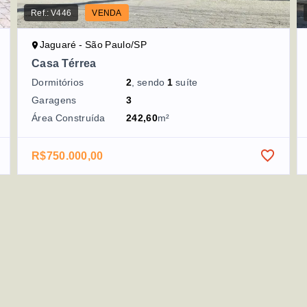
Ref.:
V446
VENDA
Jaguaré - São Paulo/SP
Casa Térrea
Dormitórios
2
, sendo
1
suíte
Garagens
3
Área Construída
242,60
m²
R$750.000,00