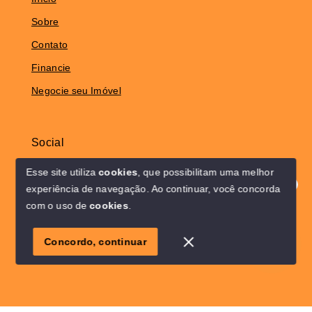
Sobre
Contato
Financie
Negocie seu Imóvel
Social
Instagram
Esse site utiliza
cookies
, que possibilitam uma melhor
experiência de navegação.
Ao continuar, você concorda
Olá! Estamos disponíveis para te ajudar.
com o uso de
cookies
.
© Copyright 2026 - Solo Lar Imóveis - Todos os direitos
1
reservados
Concordo, continuar
SITE PARA IMOBILIARIA