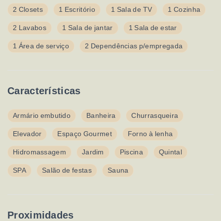
2 Closets
1 Escritório
1 Sala de TV
1 Cozinha
2 Lavabos
1 Sala de jantar
1 Sala de estar
1 Área de serviço
2 Dependências p/empregada
Características
Armário embutido
Banheira
Churrasqueira
Elevador
Espaço Gourmet
Forno à lenha
Hidromassagem
Jardim
Piscina
Quintal
SPA
Salão de festas
Sauna
Proximidades