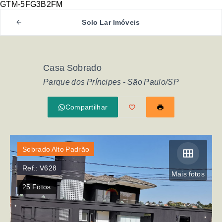
GTM-5FG3B2FM
Solo Lar Imóveis
Casa Sobrado
Parque dos Príncipes - São Paulo/SP
Compartilhar
Sobrado Alto Padrão
Ref.:
V628
Mais fotos
25
Fotos