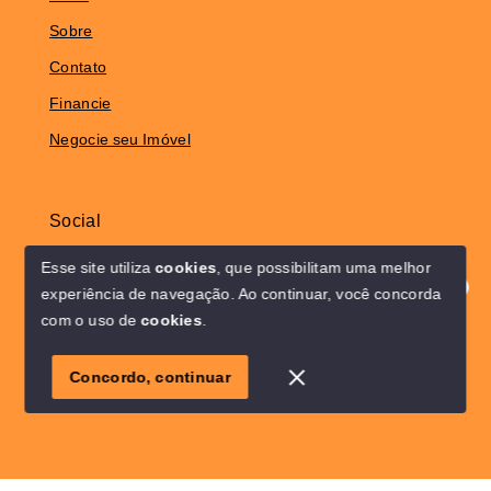
Sobre
Contato
Financie
Negocie seu Imóvel
Social
Instagram
Esse site utiliza
cookies
, que possibilitam uma melhor
experiência de navegação.
Ao continuar, você concorda
Olá! Estamos disponíveis para te ajudar.
com o uso de
cookies
.
© Copyright 2026 - Solo Lar Imóveis - Todos os direitos
1
reservados
Concordo, continuar
SITE PARA IMOBILIARIA