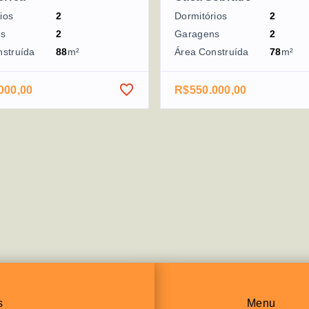
ios
2
Dormitórios
2
ns
2
Garagens
2
nstruída
88
m²
Área Construída
78
m²
000,00
R$550.000,00
s
Menu