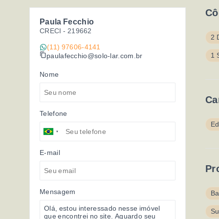
Cô
Paula Fecchio
CRECI -
219662
2 
(11) 97606-4141
1 
paulafecchio@solo-lar.com.br
Nome
Ca
Telefone
Ed
E-mail
Pr
Mensagem
Ba
Su