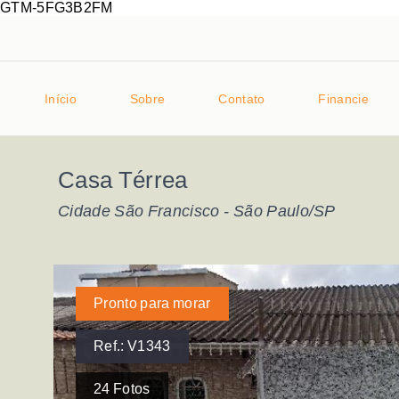
GTM-5FG3B2FM
Início
Sobre
Contato
Financie
Casa Térrea
Cidade São Francisco - São Paulo/SP
Pronto para morar
Ref.:
V1343
24
Fotos