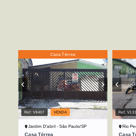
Casa Térrea
Ref.:
V9407
VENDA
Ref.:
V13
Jardim D'abril - São Paulo/SP
Rio Pe
Casa Térrea
Casa T