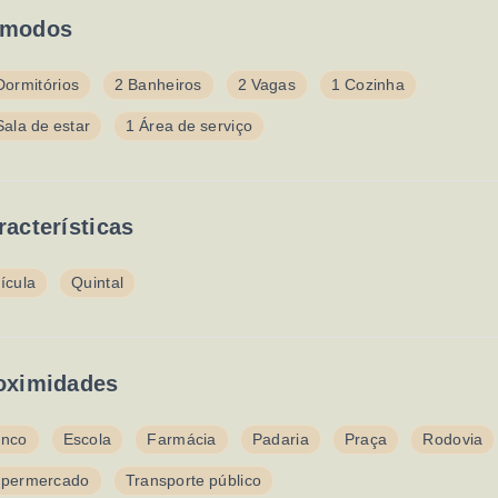
modos
Dormitórios
2 Banheiros
2 Vagas
1 Cozinha
Sala de estar
1 Área de serviço
racterísticas
ícula
Quintal
oximidades
nco
Escola
Farmácia
Padaria
Praça
Rodovia
permercado
Transporte público