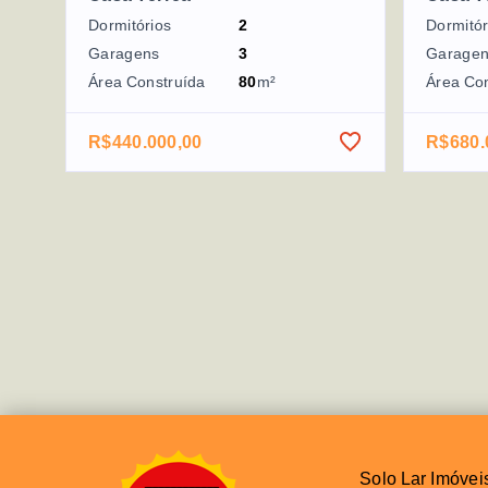
Dormitórios
2
Dormitór
Garagens
3
Garage
Área Construída
80
m²
Área Co
R$440.000,00
R$680.
Solo Lar Imóvei