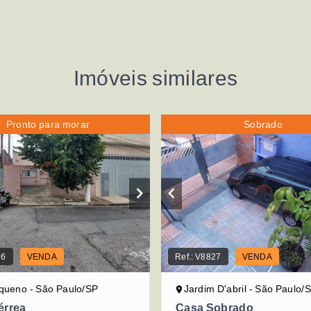
Imóveis similares
Pronto para morar
Sobrado
16
VENDA
Ref.:
V8827
VENDA
queno - São Paulo/SP
Jardim D'abril - São Paulo/
érrea
Casa Sobrado