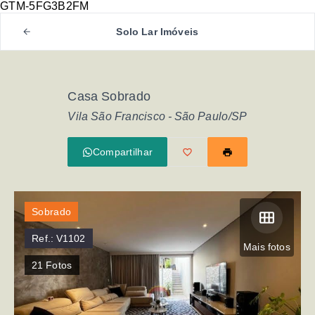
GTM-5FG3B2FM
Solo Lar Imóveis
Casa Sobrado
Vila São Francisco - São Paulo/SP
Compartilhar
Sobrado
Ref.:
V1102
Mais fotos
21
Fotos