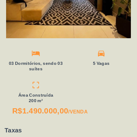
03 Dormitórios, sendo 03
5 Vagas
suítes
Área Construída
200 m²
R$1.490.000,00
/
VENDA
Taxas