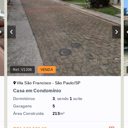
Ref.:
V1208
VENDA
Vila São Francisco - São Paulo/SP
Casa em Condomínio
Dormitórios
3
, sendo
1
suíte
Garagens
5
Área Construída
213
m²