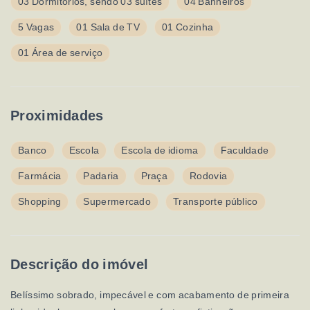
03 Dormitórios, sendo 03 suítes
04 Banheiros
5 Vagas
01 Sala de TV
01 Cozinha
01 Área de serviço
Proximidades
Banco
Escola
Escola de idioma
Faculdade
Farmácia
Padaria
Praça
Rodovia
Shopping
Supermercado
Transporte público
Descrição do imóvel
Belíssimo sobrado, impecável e com acabamento de primeira