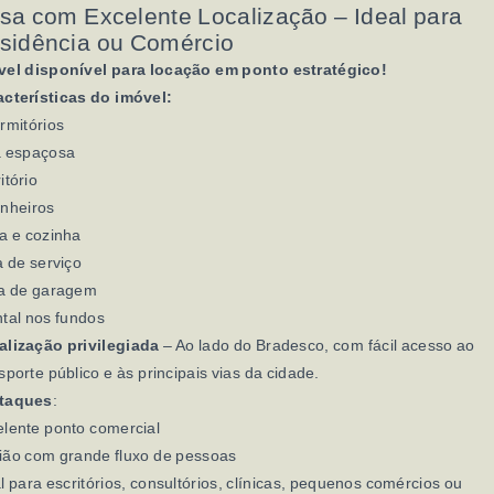
sa com Excelente Localização – Ideal para
sidência ou Comércio
vel disponível para locação em ponto estratégico!
acterísticas do imóvel:
rmitórios
a espaçosa
itório
anheiros
a e cozinha
 de serviço
a de garagem
tal nos fundos
alização privilegiada
– Ao lado do Bradesco, com fácil acesso ao
sporte público e às principais vias da cidade.
taques
:
lente ponto comercial
ião com grande fluxo de pessoas
l para escritórios, consultórios, clínicas, pequenos comércios ou