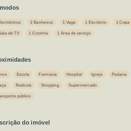
modos
Dormitórios
2 Banheiros
1 Vaga
1 Escritório
1 Copa
Sala de TV
1 Cozinha
1 Área de serviço
oximidades
nco
Escola
Farmácia
Hospital
Igreja
Padaria
aça
Rodovia
Shopping
Supermercado
ansporte público
scrição do imóvel