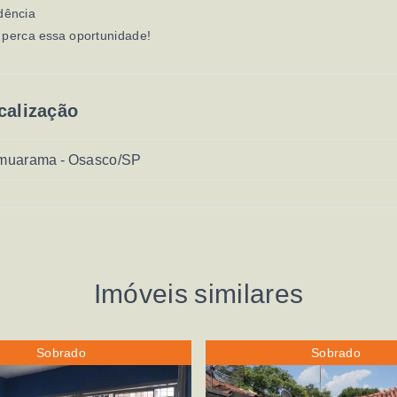
dência
 perca essa oportunidade!
calização
muarama - Osasco/SP
Imóveis similares
Sobrado
Sobrado