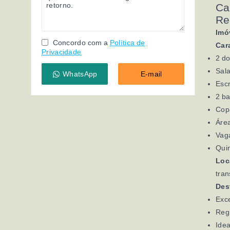
Ca
Re
Imó
Concordo com a
Política de
Car
Privacidade
2 do
Sal
WhatsApp
E-mail
Escr
2 b
Cop
Área
Vag
Quin
Loc
tran
Des
Exce
Reg
Idea