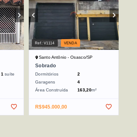
Ref.:
V1114
VENDA
Santo Antônio - Osasco/SP
Sobrado
o
1
suíte
Dormitórios
2
Garagens
4
Área Construída
163,20
m²
R$945.000,00