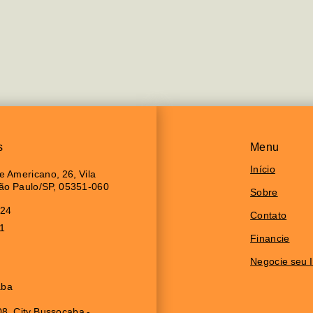
s
Menu
Início
 Americano, 26, Vila
São Paulo/SP, 05351-060
Sobre
024
Contato
11
Financie
Negocie seu 
aba
8, City Bussocaba -