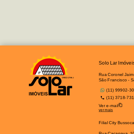
Solo Lar Imóvei
Rua Coronel Jaime
São Francisco - 
(11) 99902-3
(11) 3718-73
Ver e-mail
ver mais
Filial City Bussoc
Rua Caçapava, 10