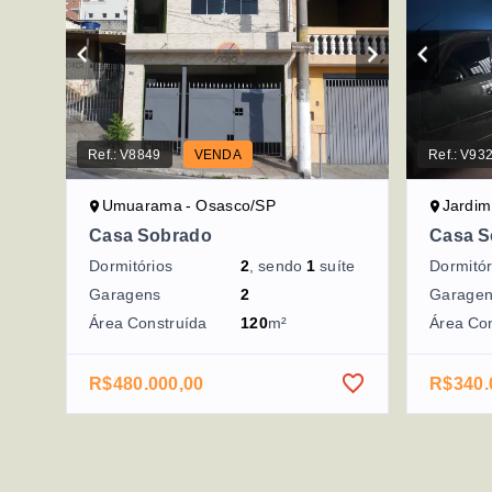
Ref.:
V8849
VENDA
Ref.:
V93
Umuarama - Osasco/SP
Jardim
Casa Sobrado
Casa S
Dormitórios
2
, sendo
1
suíte
Dormitór
Garagens
2
Garage
Área Construída
120
m²
Área Co
R$480.000,00
R$340.