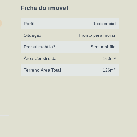
Ficha do imóvel
Perfil
Residencial
Situação
Pronto para morar
Possui mobília?
Sem mobília
Área Construída
163m²
Terreno Área Total
126m²