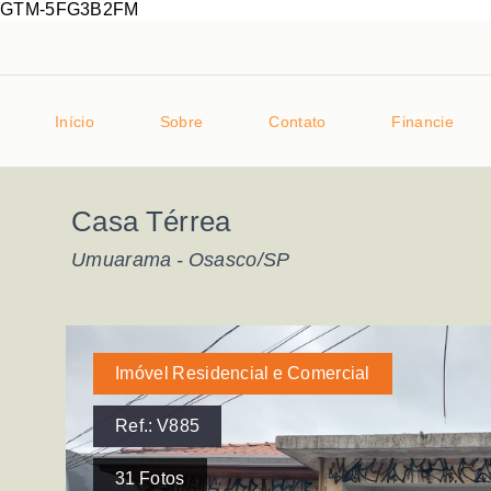
GTM-5FG3B2FM
Início
Sobre
Contato
Financie
Casa Térrea
Umuarama - Osasco/SP
Imóvel Residencial e Comercial
Ref.:
V885
31
Fotos