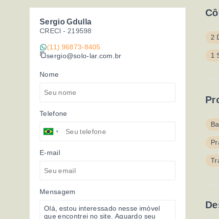
Cô
Sergio Gdulla
CRECI -
219598
2 
(11) 96873-8405
1 
sergio@solo-lar.com.br
Nome
Pr
Telefone
Ba
Pr
E-mail
Tr
Mensagem
De