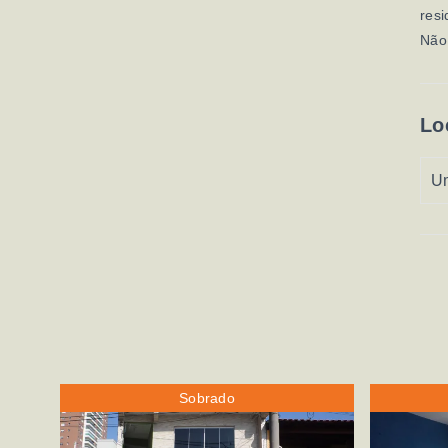
resi
Não
Lo
U
Sobrado