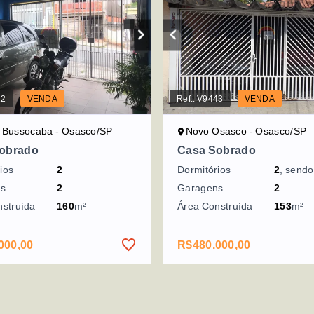
22
VENDA
Ref.:
V9443
VENDA
 Bussocaba - Osasco/SP
Novo Osasco - Osasco/SP
obrado
Casa Sobrado
ios
2
Dormitórios
2
, send
ns
2
Garagens
2
nstruída
160
m²
Área Construída
153
m²
000,00
R$480.000,00