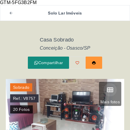
GTM-5FG3B2FM
Solo Lar Imóveis
Casa Sobrado
Conceição - Osasco/SP
Compartilhar
Sobrado
Ref.:
V8757
Mais fotos
20
Fotos