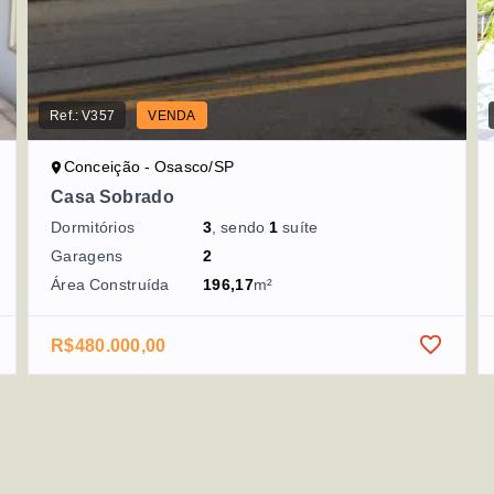
Ref.:
V357
VENDA
Conceição - Osasco/SP
Casa Sobrado
Dormitórios
3
, sendo
1
suíte
Garagens
2
Área Construída
196,17
m²
R$480.000,00