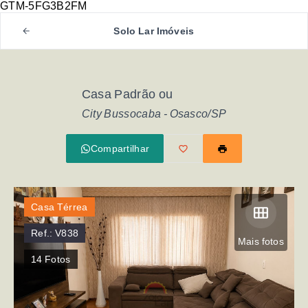
GTM-5FG3B2FM
Solo Lar Imóveis
Casa Padrão ou
City Bussocaba - Osasco/SP
Compartilhar
Casa Térrea
Ref.:
V838
Mais fotos
14
Fotos