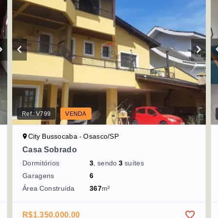
Ref.:
V799
VENDA
City Bussocaba - Osasco/SP
Casa Sobrado
Dormitórios
3
, sendo
3
suítes
Garagens
6
Área Construída
367
m²
R$1.350.000,00