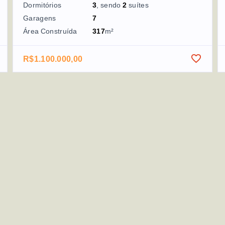
Dormitórios
3
, sendo
2
suítes
Garagens
7
Área Construída
317
m²
R$1.100.000,00