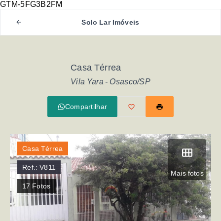
GTM-5FG3B2FM
Solo Lar Imóveis
Casa Térrea
Vila Yara - Osasco/SP
Compartilhar
Casa Térrea
Ref.:
V811
Mais fotos
17
Fotos