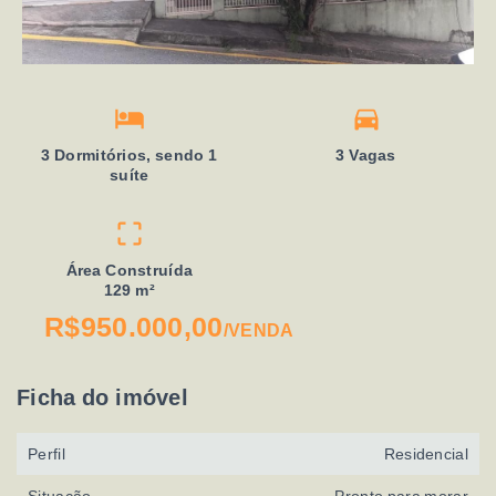
3 Dormitórios, sendo 1
3 Vagas
suíte
Área Construída
129 m²
R$950.000,00
/
VENDA
Ficha do imóvel
Perfil
Residencial
Situação
Pronto para morar