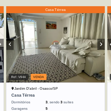
Casa Térrea
Ref.:
V944
VENDA
Jardim D'abril - Osasco/SP
Casa Térrea
Dormitórios
3
, sendo
3
suítes
Garagens
5