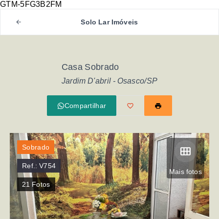
GTM-5FG3B2FM
Solo Lar Imóveis
Casa Sobrado
Jardim D'abril - Osasco/SP
Compartilhar
Sobrado
Ref.:
V754
Mais fotos
21
Fotos