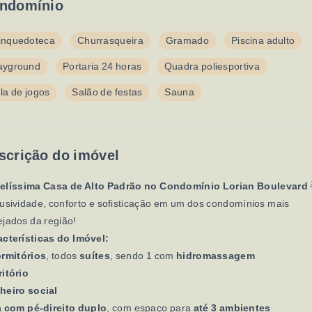
ndomínio
inquedoteca
Churrasqueira
Gramado
Piscina adulto
ayground
Portaria 24 horas
Quadra poliesportiva
la de jogos
Salão de festas
Sauna
scrição do imóvel
elíssima Casa de Alto Padrão no Condomínio Lorian Boulevard
usividade, conforto e sofisticação em um dos condomínios mais
jados da região!
acterísticas do Imóvel:
ormitórios
, todos
suítes
, sendo 1 com
hidromassagem
itório
heiro social
a com pé-direito duplo
, com espaço para
até 3 ambientes