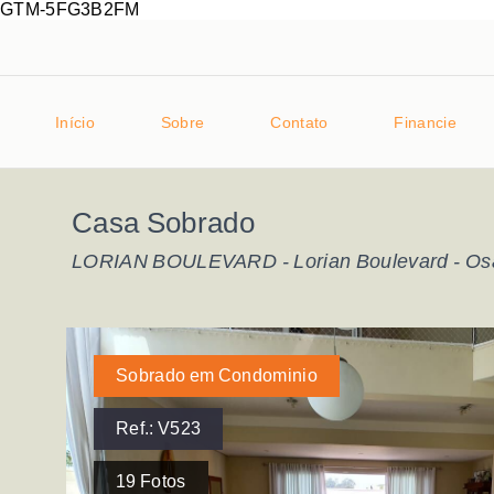
GTM-5FG3B2FM
Início
Sobre
Contato
Financie
Casa Sobrado
LORIAN BOULEVARD -
Lorian Boulevard - O
Sobrado em Condominio
Ref.:
V523
19
Fotos