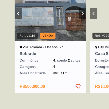
Ref.:
V1119
VENDA
Ref.:
V27
Vila Yolanda - Osasco/SP
City B
Sobrado
Casa S
Dormitórios
4
, sendo
2
suítes
Dormitór
Garagens
4
Garage
Área Construída
356,71
m²
Área Co
R$500.000,00
R$1.10