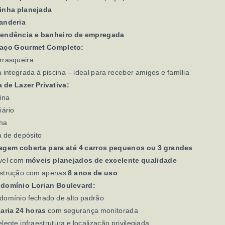
inha planejada
anderia
endência e banheiro de empregada
aço Gourmet Completo:
rrasqueira
 integrada à piscina – ideal para receber amigos e família
 de Lazer Privativa:
ina
iário
ha
 de depósito
agem coberta para até 4 carros pequenos ou 3 grandes
vel com
móveis planejados de excelente qualidade
strução com apenas
8 anos de uso
domínio Lorian Boulevard:
domínio fechado de alto padrão
taria 24 horas
com segurança monitorada
lente infraestrutura e localização privilegiada