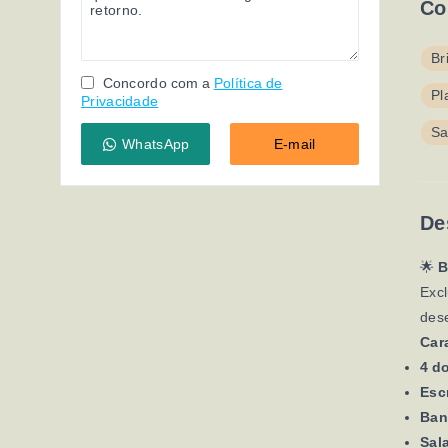
Co
Br
Concordo com a
Política de
Pl
Privacidade
Sa
WhatsApp
E-mail
De
🌟
B
Excl
dese
Car
4 d
Escr
Ban
Sal