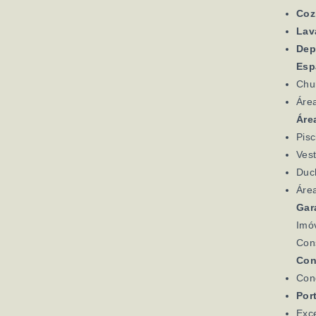
Coz
Lav
Dep
Esp
Chu
Área
Área
Pisc
Vest
Duc
Área
Gar
Imó
Con
Con
Con
Por
Exce