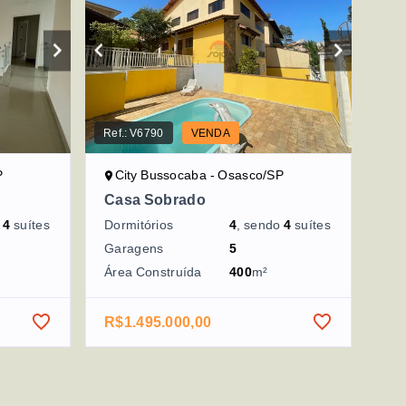
Ref.:
V6790
VENDA
P
City Bussocaba - Osasco/SP
Casa Sobrado
o
4
suítes
Dormitórios
4
, sendo
4
suítes
Garagens
5
Área Construída
400
m²
R$1.495.000,00