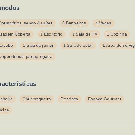
modos
Dormitórios, sendo 4 suítes
6 Banheiros
4 Vagas
ragem Coberta
1 Escritório
1 Sala de TV
1 Cozinha
Lavabo
1 Sala de jantar
1 Sala de estar
1 Área de serviç
Dependência p/empregada
racterísticas
nheira
Churrasqueira
Depósito
Espaço Gourmet
scina