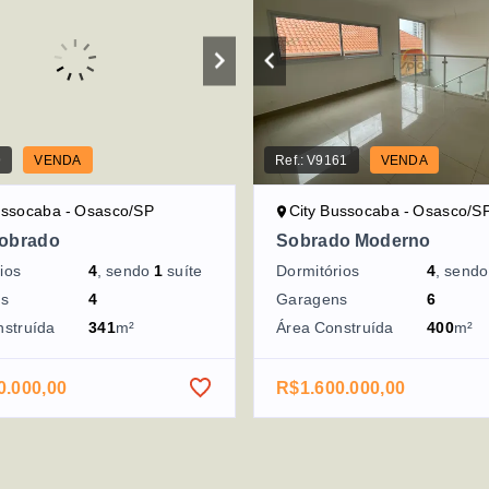
9
VENDA
Ref.:
V9161
VENDA
ussocaba - Osasco/SP
City Bussocaba - Osasco/S
obrado
Sobrado Moderno
ios
4
, sendo
1
suíte
Dormitórios
4
, send
ns
4
Garagens
6
nstruída
341
m²
Área Construída
400
m²
0.000,00
R$1.600.000,00