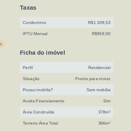
Taxas
Condomínio
R$1.309,53
IPTU Mensal
R$958,90
o
Ficha do imóvel
Perfil
Residencial
Situação
Pronto para morar
Possui mobília?
Sem mobília
Aceita Financiamento
Sim
Área Construída
378m²
Terreno Área Total
366m²