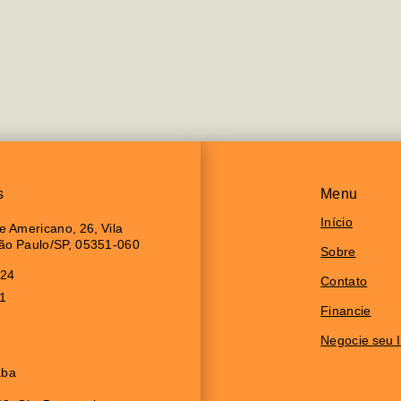
s
Menu
Início
 Americano, 26, Vila
São Paulo/SP, 05351-060
Sobre
024
Contato
11
Financie
Negocie seu 
aba