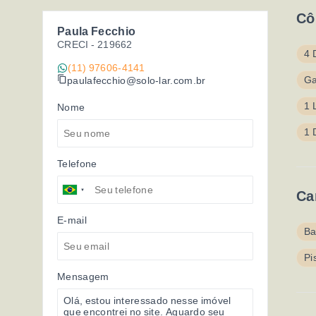
Cô
Paula Fecchio
CRECI -
219662
4 
(11) 97606-4141
Ga
paulafecchio@solo-lar.com.br
1 
Nome
1 
Telefone
Ca
E-mail
Ba
Pi
Mensagem