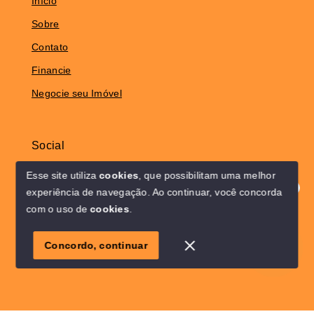
Início
Sobre
Contato
Financie
Negocie seu Imóvel
Social
Instagram
Esse site utiliza
cookies
, que possibilitam uma melhor
experiência de navegação.
Ao continuar, você concorda
Olá! Estamos disponíveis para te ajudar.
com o uso de
cookies
.
© Copyright 2026 - Solo Lar Imóveis - Todos os direitos
1
reservados
Concordo, continuar
SITE PARA IMOBILIARIA