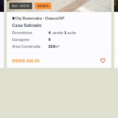
Ref.:
V9576
VENDA
City Bussocaba - Osasco/SP
Casa Sobrado
Dormitórios
4
, sendo
1
suíte
Garagens
5
Área Construída
210
m²
R$950.000,00