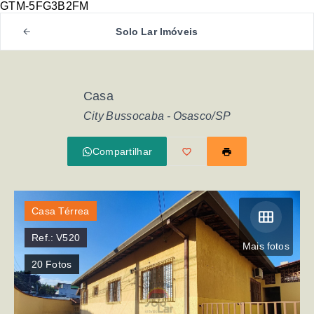
GTM-5FG3B2FM
Solo Lar Imóveis
Casa
City Bussocaba - Osasco/SP
Compartilhar
Casa Térrea
Ref.:
V520
Mais fotos
20
Fotos