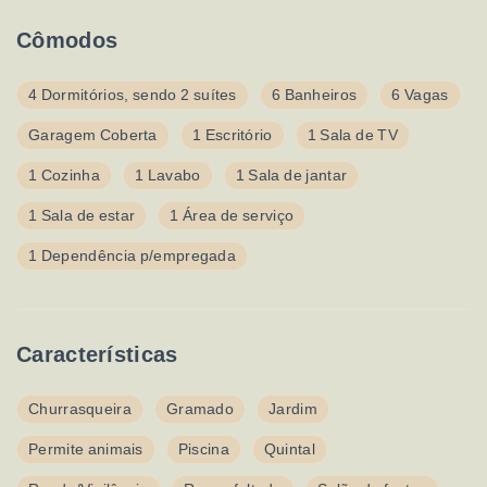
Cômodos
4 Dormitórios, sendo 2 suítes
6 Banheiros
6 Vagas
Garagem Coberta
1 Escritório
1 Sala de TV
1 Cozinha
1 Lavabo
1 Sala de jantar
1 Sala de estar
1 Área de serviço
1 Dependência p/empregada
Características
Churrasqueira
Gramado
Jardim
Permite animais
Piscina
Quintal