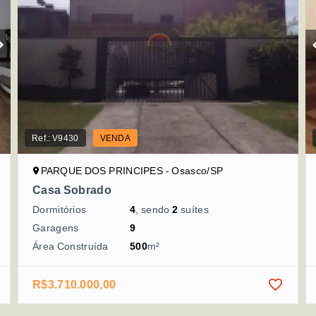
Ref.:
V9430
VENDA
PARQUE DOS PRINCIPES - Osasco/SP
Casa Sobrado
Dormitórios
4
, sendo
2
suítes
Garagens
9
Área Construída
500
m²
R$3.710.000,00