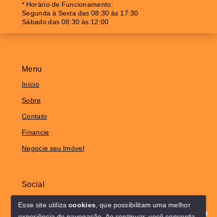
* Horário de Funcionamento:
Segunda à Sexta das 08:30 às 17:30
Sábado das 08:30 às 12:00
Menu
Início
Sobre
Contato
Financie
Negocie seu Imóvel
Social
Instagram
Esse site utiliza
cookies
, que possibilitam uma melhor
experiência de navegação.
Ao continuar, você concorda