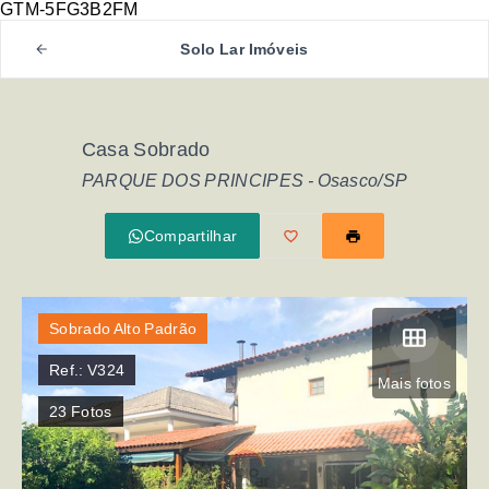
GTM-5FG3B2FM
Solo Lar Imóveis
Casa Sobrado
PARQUE DOS PRINCIPES - Osasco/SP
Compartilhar
Sobrado Alto Padrão
Ref.:
V324
Mais fotos
23
Fotos