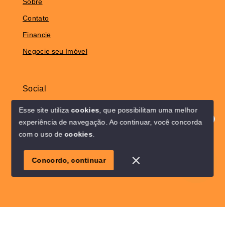
Sobre
Contato
Financie
Negocie seu Imóvel
Social
Instagram
Esse site utiliza
cookies
, que possibilitam uma melhor
experiência de navegação.
Ao continuar, você concorda
Olá! Estamos disponíveis para te ajudar.
com o uso de
cookies
.
© Copyright 2026 - Solo Lar Imóveis - Todos os direitos
1
reservados
Concordo, continuar
SITE PARA IMOBILIARIA
Início
Histórico
Favoritos