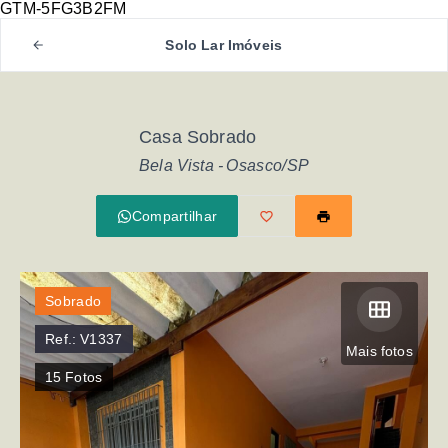
GTM-5FG3B2FM
Solo Lar Imóveis
Casa Sobrado
Bela Vista - Osasco/SP
Compartilhar
Sobrado
Ref.:
V1337
Mais fotos
15
Fotos