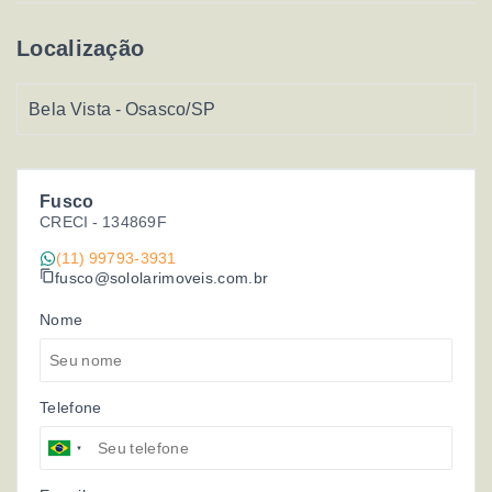
Localização
Bela Vista - Osasco/SP
Fusco
CRECI -
134869F
(11) 99793-3931
fusco@sololarimoveis.com.br
Nome
Telefone