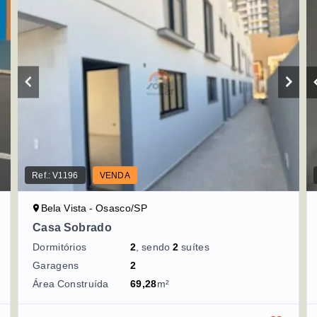
Ref.:
V1196
VENDA
Bela Vista - Osasco/SP
Casa Sobrado
Dormitórios
2
, sendo
2
suítes
Garagens
2
Área Construída
69,28
m²