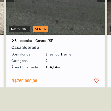
Ref.:
V1366
VENDA
Bussocaba - Osasco/SP
Casa Sobrado
Dormitórios
3
, sendo
1
suíte
Garagens
2
Área Construída
134,14
m²
R$760.000,00