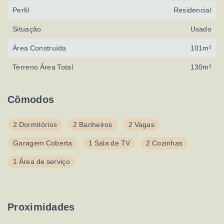
Perfil
Residencial
Situação
Usado
Área Construída
101m²
Terreno Área Total
130m²
Cômodos
2 Dormitórios
2 Banheiros
2 Vagas
Garagem Coberta
1 Sala de TV
2 Cozinhas
1 Área de serviço
Proximidades