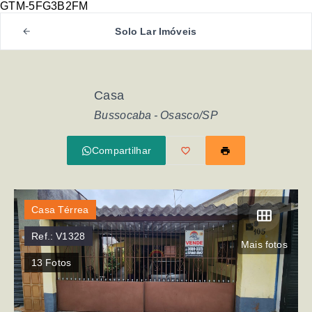
GTM-5FG3B2FM
Solo Lar Imóveis
Casa
Bussocaba - Osasco/SP
Compartilhar
Casa Térrea
Ref.:
V1328
Mais fotos
13
Fotos