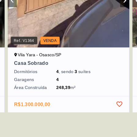
Ref.:
V1364
VENDA
Vila Yara - Osasco/SP
Casa Sobrado
Dormitórios
4
, sendo
3
suítes
Garagens
4
Área Construída
248,39
m²
R$1.300.000,00