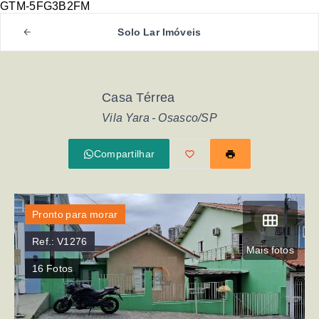
GTM-5FG3B2FM
Solo Lar Imóveis
Casa Térrea
Vila Yara - Osasco/SP
Compartilhar
Pronto para morar
Ref.:
V1276
Mais fotos
16
Fotos