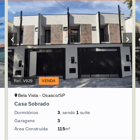
Ref.:
V929
VENDA
Bela Vista - Osasco/SP
Casa Sobrado
Dormitórios
3
, sendo
1
suíte
Garagens
3
Área Construída
115
m²