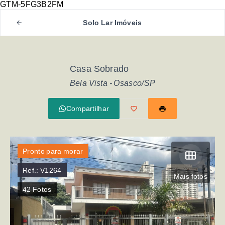
GTM-5FG3B2FM
Solo Lar Imóveis
Casa Sobrado
Bela Vista - Osasco/SP
Compartilhar
Pronto para morar
Ref.:
V1264
Mais fotos
42
Fotos