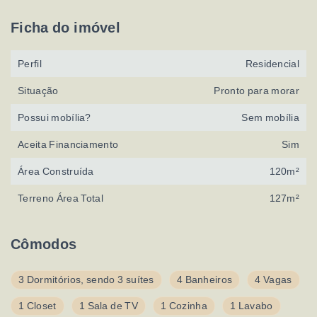
Ficha do imóvel
Perfil
Residencial
Situação
Pronto para morar
Possui mobília?
Sem mobília
Aceita Financiamento
Sim
Área Construída
120m²
Terreno Área Total
127m²
Cômodos
3 Dormitórios, sendo 3 suítes
4 Banheiros
4 Vagas
1 Closet
1 Sala de TV
1 Cozinha
1 Lavabo