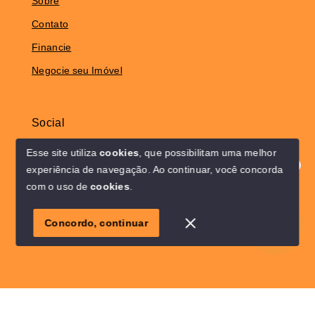
Sobre
Contato
Financie
Negocie seu Imóvel
Social
Instagram
Esse site utiliza
cookies
, que possibilitam uma melhor
experiência de navegação.
Ao continuar, você concorda
Olá! Estamos disponíveis para te ajudar.
com o uso de
cookies
.
© Copyright 2026 - Solo Lar Imóveis - Todos os direitos
1
reservados
Concordo, continuar
SITE PARA IMOBILIARIA
Início
Histórico
Favoritos