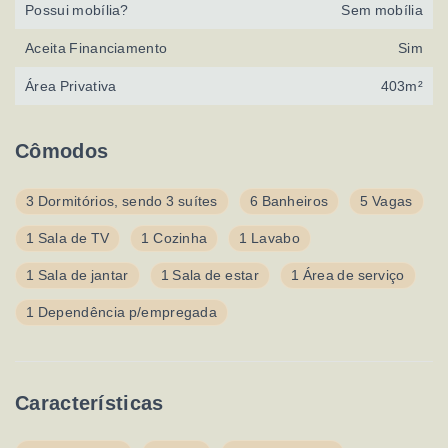
Possui mobília?
Sem mobília
Aceita Financiamento
Sim
Área Privativa
403m²
Cômodos
3 Dormitórios, sendo 3 suítes
6 Banheiros
5 Vagas
1 Sala de TV
1 Cozinha
1 Lavabo
1 Sala de jantar
1 Sala de estar
1 Área de serviço
1 Dependência p/empregada
Características