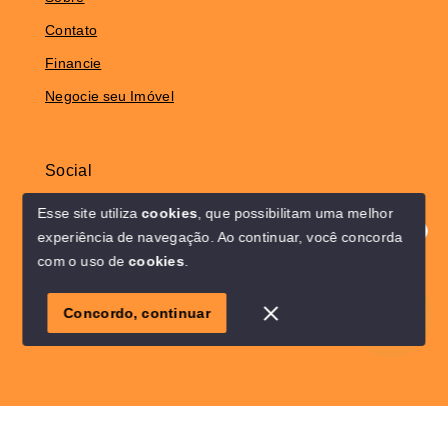
Contato
Financie
Negocie seu Imóvel
Social
Instagram
Esse site utiliza
cookies
, que possibilitam uma melhor
experiência de navegação.
Ao continuar, você concorda
Olá! Estamos disponíveis para te ajudar.
com o uso de
cookies
.
© Copyright 2026 - Solo Lar Imóveis - Todos os direitos
1
reservados
Concordo, continuar
SITE PARA IMOBILIARIA
Início
Histórico
Favoritos