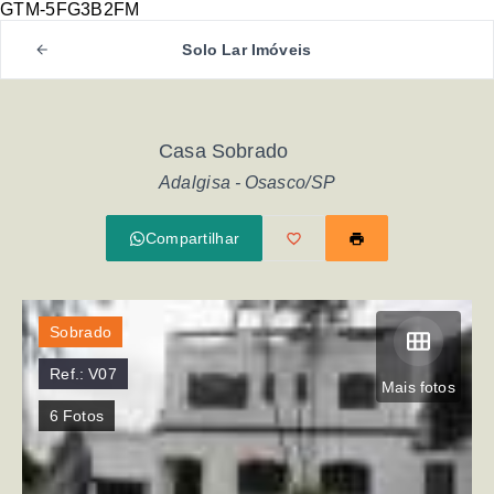
GTM-5FG3B2FM
Solo Lar Imóveis
Casa Sobrado
Adalgisa - Osasco/SP
Compartilhar
Sobrado
Ref.:
V07
Mais fotos
6
Fotos