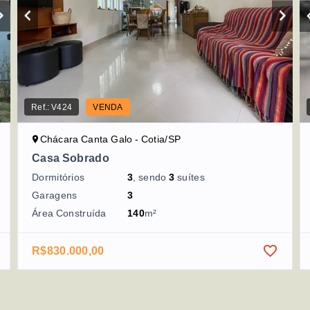
Ref.:
V424
VENDA
Chácara Canta Galo - Cotia/SP
Casa Sobrado
Dormitórios
3
, sendo
3
suítes
Garagens
3
Área Construída
140
m²
R$830.000,00