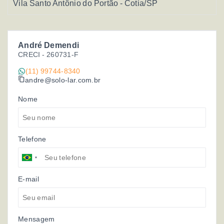
Vila Santo Antônio do Portão - Cotia/SP
André Demendi
CRECI -
260731-F
(11) 99744-8340
andre@solo-lar.com.br
Nome
Telefone
E-mail
Mensagem