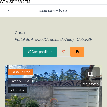
GTM-5FG3B2FM
Solo Lar Imóveis
Casa
Portal do Areião (Caucaia do Alto) - Cotia/SP
Compartilhar
Casa Térrea
Ref.:
V1263
Mais fotos
21
Fotos