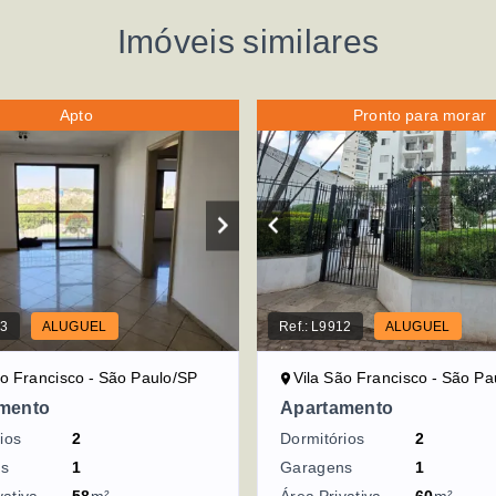
Imóveis similares
Apto
Pronto para morar
93
ALUGUEL
Ref.:
L9912
ALUGUEL
ão Francisco - São Paulo/SP
Vila São Francisco - São Pa
mento
Apartamento
ios
2
Dormitórios
2
ns
1
Garagens
1