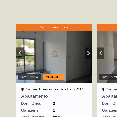
Pronto para morar
Ref.:
L9934
ALUGUEL
Ref.:
L97
Vila São Francisco - São Paulo/SP
Vila S
Apartamento
Aparta
Dormitórios
2
Dormitór
Garagens
1
Garage