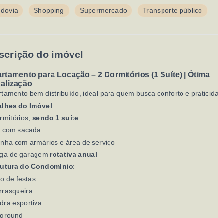
dovia
Shopping
Supermercado
Transporte público
scrição do imóvel
rtamento para Locação – 2 Dormitórios (1 Suíte) | Ótima
alização
tamento bem distribuído, ideal para quem busca conforto e praticid
alhes do Imóvel
:
rmitórios,
sendo 1 suíte
a com sacada
nha com armários e área de serviço
aga de garagem
rotativa anual
rutura do Condomínio
:
o de festas
rrasqueira
dra esportiva
yground