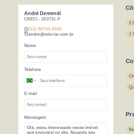
Cô
André Demendi
CRECI -
260731-F
2 
(11) 99744-8340
1 
andre@solo-lar.com.br
Nome
Co
Telefone
Ch
Qu
E-mail
Pr
Mensagem
Ba