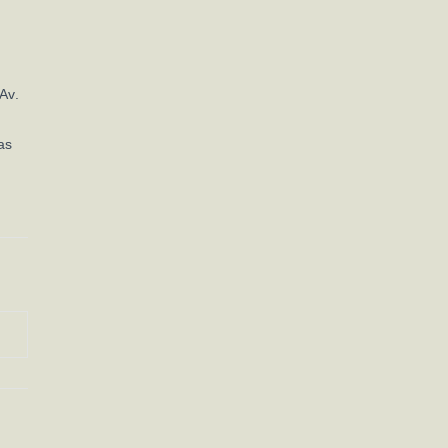
Av.
as