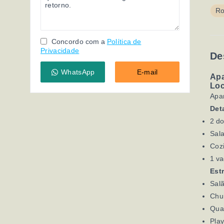
Ro
Concordo com a
Política de
Privacidade
De
WhatsApp
E-mail
Apa
Loc
Apar
Det
2 do
Sal
Cozi
1 v
Est
Salã
Chu
Qua
Pla