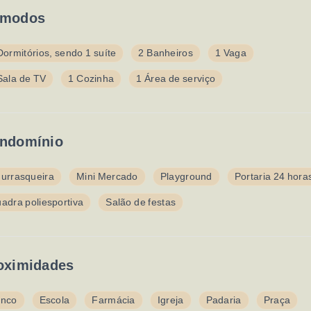
modos
Dormitórios, sendo 1 suíte
2 Banheiros
1 Vaga
Sala de TV
1 Cozinha
1 Área de serviço
ndomínio
urrasqueira
Mini Mercado
Playground
Portaria 24 hora
adra poliesportiva
Salão de festas
oximidades
nco
Escola
Farmácia
Igreja
Padaria
Praça