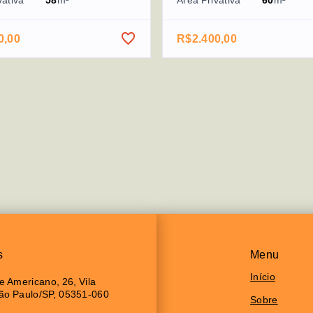
vativa
58
m²
Área Privativa
60
m²
0,00
R$2.400,00
s
Menu
Início
 Americano, 26, Vila
São Paulo/SP, 05351-060
Sobre