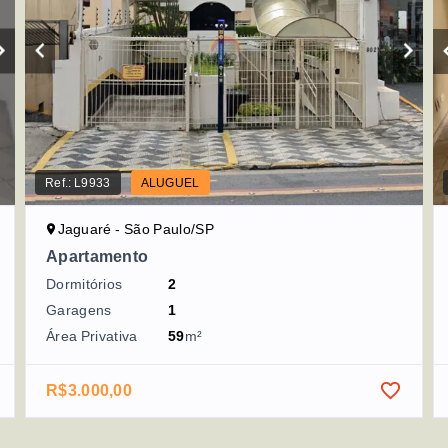
Ref.:
L9933
ALUGUEL
Jaguaré - São Paulo/SP
Apartamento
Dormitórios
2
Garagens
1
Área Privativa
59
m²
R$3.000,00