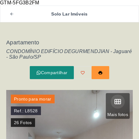
GTM-5FG3B2FM
Solo Lar Imóveis
Apartamento
CONDOMÍNIO EDIFÍCIO DEGURMENDJIAN -
Jaguaré
- São Paulo/SP
Compartilhar
Pronto para morar
Ref.:
L8528
Mais fotos
26
Fotos