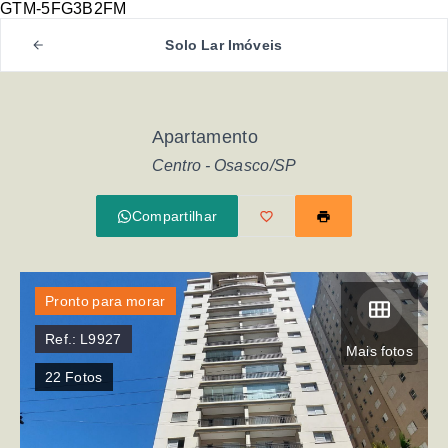
GTM-5FG3B2FM
Solo Lar Imóveis
Apartamento
Centro - Osasco/SP
Compartilhar
Pronto para morar
Ref.:
L9927
Mais fotos
22
Fotos