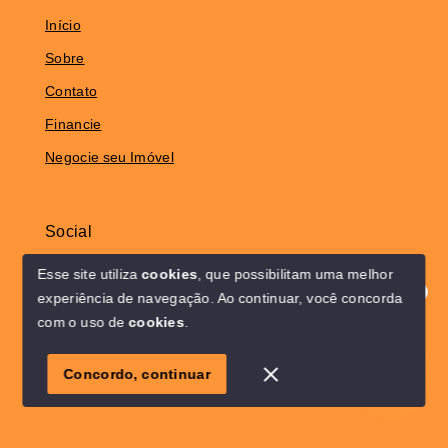
Início
Sobre
Contato
Financie
Negocie seu Imóvel
Social
Instagram
Esse site utiliza
cookies
, que possibilitam uma melhor
experiência de navegação.
Ao continuar, você concorda
Olá! Estamos disponíveis para te ajudar.
com o uso de
cookies
.
© Copyright 2026 - Solo Lar Imóveis - Todos os direitos
1
reservados
Concordo, continuar
SITE PARA IMOBILIARIA