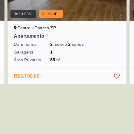
Ref.:
L9861
ALUGUEL
Centro - Osasco/SP
Apartamento
Dormitórios
2
, sendo
2
suítes
Garagens
1
Área Privativa
55
m²
R$3.700,00