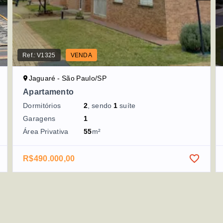
Ref.:
V1325
VENDA
Jaguaré - São Paulo/SP
Apartamento
Dormitórios
2
, sendo
1
suíte
Garagens
1
Área Privativa
55
m²
R$490.000,00