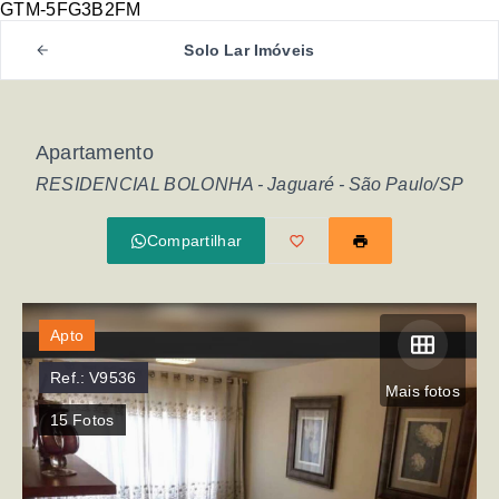
GTM-5FG3B2FM
Solo Lar Imóveis
Apartamento
RESIDENCIAL BOLONHA -
Jaguaré - São Paulo/SP
Compartilhar
Apto
Ref.:
V9536
Mais fotos
15
Fotos