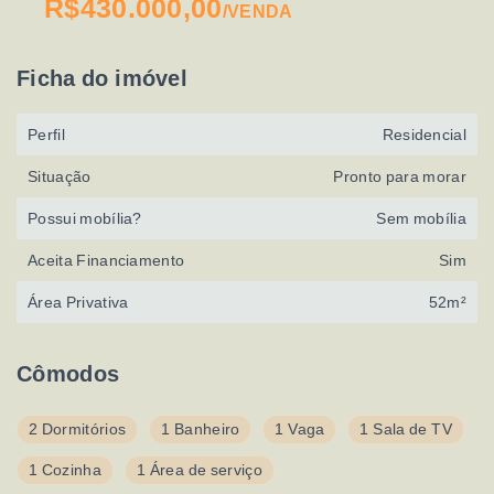
R$430.000,00
/
VENDA
Ficha do imóvel
Perfil
Residencial
Situação
Pronto para morar
Possui mobília?
Sem mobília
Aceita Financiamento
Sim
Área Privativa
52m²
Cômodos
2 Dormitórios
1 Banheiro
1 Vaga
1 Sala de TV
1 Cozinha
1 Área de serviço