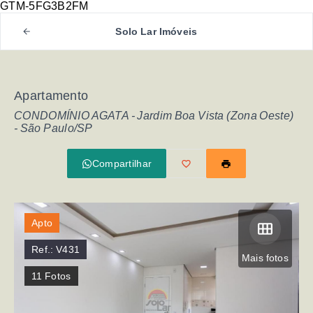
GTM-5FG3B2FM
Solo Lar Imóveis
Apartamento
CONDOMÍNIO AGATA -
Jardim Boa Vista (Zona Oeste)
- São Paulo/SP
Compartilhar
Apto
Ref.:
V431
Mais fotos
11
Fotos