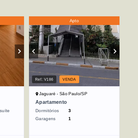
Apto
Ref.:
V186
VENDA
Jaguaré - São Paulo/SP
Apartamento
suíte
Dormitórios
3
Garagens
1