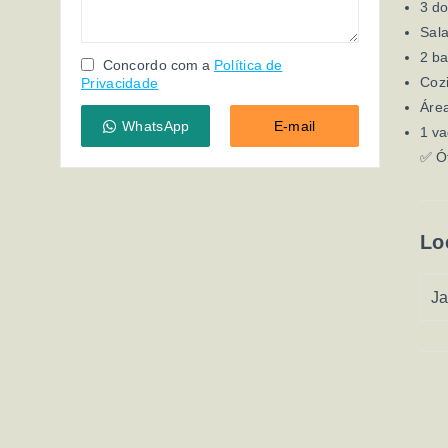
3 do
Sal
2 b
Concordo com a
Política de
Coz
Privacidade
Área
WhatsApp
E-mail
1 va
✅ Ót
Lo
Ja