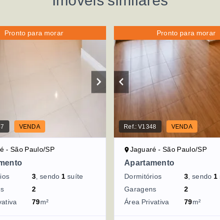
Imóveis similares
Pronto para morar
Pronto para morar
47
VENDA
Ref.:
V1348
VENDA
é - São Paulo/SP
Jaguaré - São Paulo/SP
mento
Apartamento
ios
3
, sendo
1
suíte
Dormitórios
3
, sendo
1
ns
2
Garagens
2
vativa
79
m²
Área Privativa
79
m²