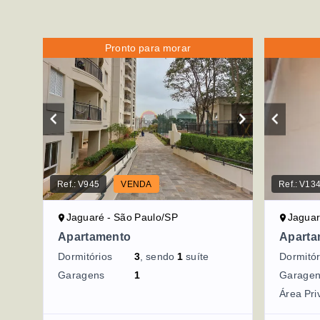
Pronto para morar
Ref.:
V945
VENDA
Ref.:
V13
Jaguaré - São Paulo/SP
Jaguar
Apartamento
Aparta
Dormitórios
3
, sendo
1
suíte
Dormitór
Garagens
1
Garage
Área Pri