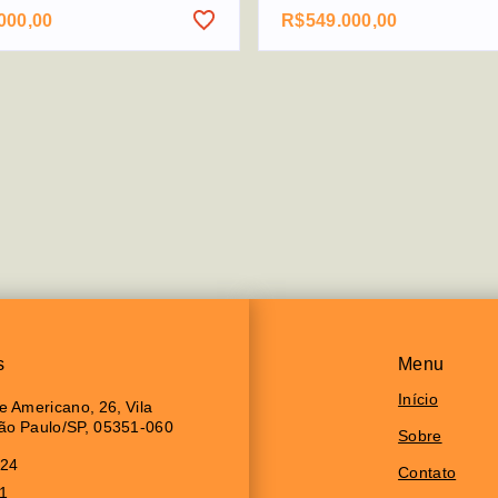
000,00
R$549.000,00
s
Menu
Início
 Americano, 26, Vila
São Paulo/SP, 05351-060
Sobre
024
Contato
11