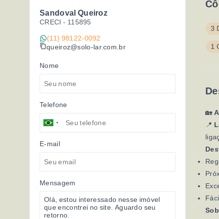
Cô
Sandoval Queiroz
CRECI -
115895
3 
(11) 98122-0092
1 
queiroz@solo-lar.com.br
Nome
De
Telefone
🏡
A
📍
L
liga
E-mail
Des
Reg
Próx
Mensagem
Exce
Fáci
Sob