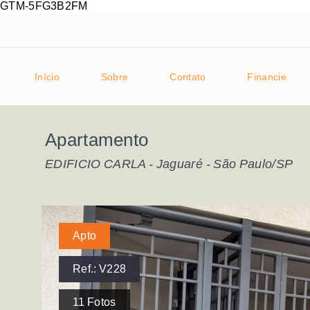
GTM-5FG3B2FM
Início
Sobre
Contato
Financie
Apartamento
EDIFICIO CARLA -
Jaguaré - São Paulo/SP
Apto
Ref.:
V228
11
Fotos