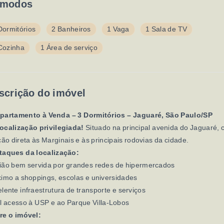
modos
Dormitórios
2 Banheiros
1 Vaga
1 Sala de TV
Cozinha
1 Área de serviço
scrição do imóvel
partamento à Venda – 3 Dormitórios – Jaguaré, São Paulo/SP
ocalização privilegiada!
Situado na principal avenida do Jaguaré,
ção direta às Marginais e às principais rodovias da cidade.
taques da localização:
ião bem servida por grandes redes de hipermercados
imo a shoppings, escolas e universidades
lente infraestrutura de transporte e serviços
l acesso à USP e ao Parque Villa-Lobos
re o imóvel: