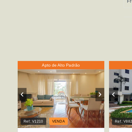
Fr
Apto de Alto Padrão
Ref.:
V1210
VENDA
Ref.:
V88