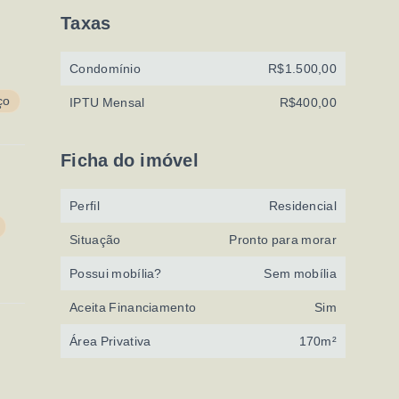
Taxas
Condomínio
R$1.500,00
ço
IPTU Mensal
R$400,00
Ficha do imóvel
Perfil
Residencial
Situação
Pronto para morar
Possui mobília?
Sem mobília
Aceita Financiamento
Sim
Área Privativa
170m²