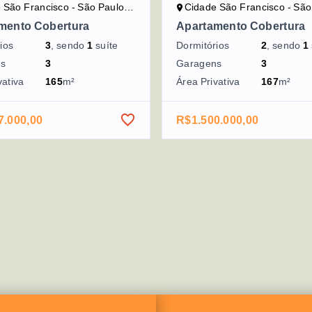
São Francisco - São Paulo/SP
Cidade São Francisco - São P
mento Cobertura
Apartamento Cobertura
ios
3
, sendo
1
suíte
Dormitórios
2
, sendo
1
ns
3
Garagens
3
vativa
165
m²
Área Privativa
167
m²
7.000,00
R$1.500.000,00