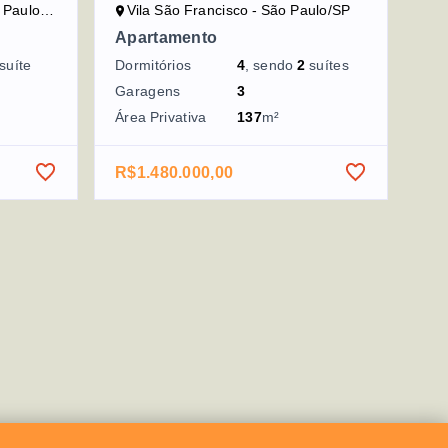
aulo/SP
Vila São Francisco - São Paulo/SP
Apartamento
suíte
Dormitórios
4
, sendo
2
suítes
Garagens
3
Área Privativa
137
m²
R$1.480.000,00