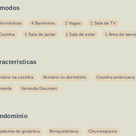
modos
Dormitórios
4 Banheiros
2 Vagas
1 Sala de TV
Cozinha
1 Sala de jantar
1 Sala de estar
1 Área de servi
racterísticas
mário na cozinha
Armário no dormitório
Cozinha americana
randa
Varanda Gourmet
ndomínio
ademia de ginástica
Brinquedoteca
Churrasqueira