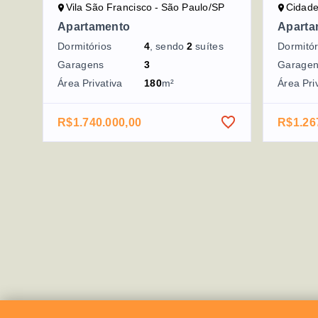
Vila São Francisco - São Paulo/SP
Cidade 
Apartamento
Aparta
Dormitórios
4
, sendo
2
suítes
Dormitór
Garagens
3
Garage
Área Privativa
180
m²
Área Pri
R$1.740.000,00
R$1.26