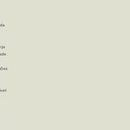
nda
nja
ade.
iões
vel.