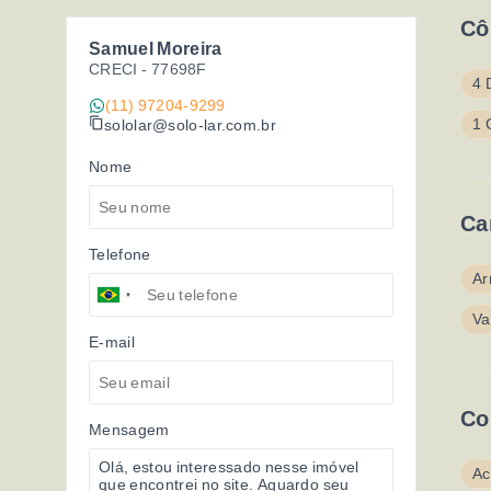
Cô
Samuel Moreira
CRECI -
77698F
4 
(11) 97204-9299
1 
sololar@solo-lar.com.br
Nome
Ca
Telefone
Ar
Va
E-mail
Co
Mensagem
Ac