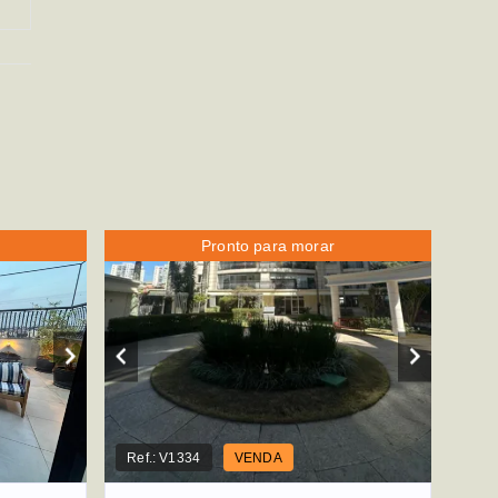
Pronto para morar
Ref.:
V1334
VENDA