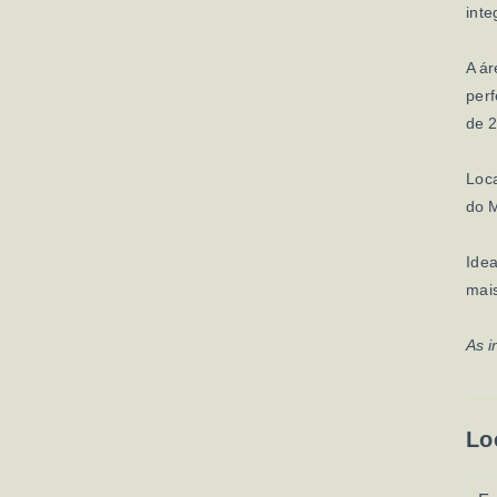
int
A ár
perf
de 
Loca
do M
Idea
mais
As i
Lo