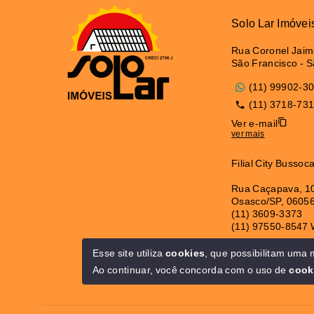
Solo Lar Imóvei
Rua Coronel Jaime
São Francisco - 
(11) 99902-3
(11) 3718-73
Ver e-mail
ver mais
Filial City Bussoc
Rua Caçapava, 10
Osasco/SP, 0605
(11) 3609-3373
(11) 97550-8547
* Horário de Fun
Esse site utiliza
cookies
, que possibilitam uma
Segunda à Sexta 
Ao continuar, você concorda com o uso de
cook
Sábado das 08:30