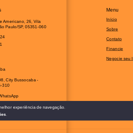
s
Menu
Início
 Americano, 26, Vila
São Paulo/SP, 05351-060
Sobre
024
Contato
11
Financie
Negocie seu 
aba
8, City Bussocaba -
6-310
 WhatsApp
cionamento:
 melhor experiência de navegação.
das 08:30 às 17:30
ies
.
 às 12:00