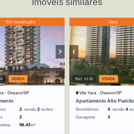
Imóveis similares
Em construção
Apto
60
VENDA
Ref.:
V135
VENDA
ara - Osasco/SP
Vila Yara - Osasco/SP
mento
Apartamento Alto Padrã
ios
2
, sendo
2
suítes
Dormitórios
4
, sendo
4
su
ns
2
Garagens
3
vativa
96,43
m²