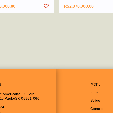
0.000,00
R$2.870.000,00
s
Menu
Início
 Americano, 26, Vila
São Paulo/SP, 05351-060
Sobre
024
Contato