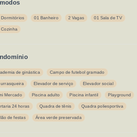
modos
 Dormitórios
01 Banheiro
2 Vagas
01 Sala de TV
 Cozinha
ndomínio
ademia de ginástica
Campo de futebol gramado
urrasqueira
Elevador de serviço
Elevador social
ni Mercado
Piscina adulto
Piscina infantil
Playground
rtaria 24 horas
Quadra de tênis
Quadra poliesportiva
lão de festas
Área verde preservada