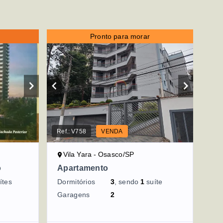
Pronto para morar
Ref.:
V758
VENDA
Vila Yara - Osasco/SP
o
Apartamento
ítes
Dormitórios
3
, sendo
1
suíte
Garagens
2