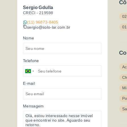
Cô
Sergio Gdulla
CRECI -
219598
02
(11) 96873-8405
01
sergio@solo-lar.com.br
Nome
Co
Telefone
Ac
Ch
E-mail
Mi
Po
Mensagem
Sa