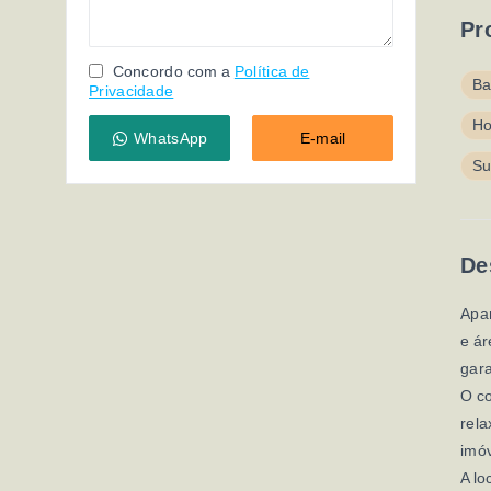
Pr
Concordo com a
Política de
Ba
Privacidade
Ho
WhatsApp
E-mail
Su
De
Apar
e ár
gara
O c
rela
imóv
A lo