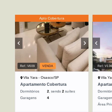
Apto Cobertura
Ref.:
V609
VENDA
Ref.:
V13
Vila Yara - Osasco/SP
Vila Y
Apartamento Cobertura
Aparta
Dormitórios
2
, sendo
2
suítes
Dormitór
Garagens
4
Garage
Área Pri