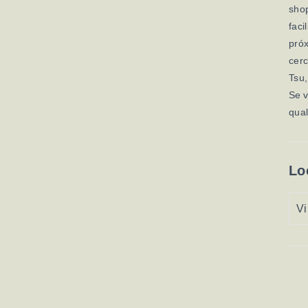
shop
faci
próx
cer
Tsu,
Se 
qual
Lo
Vi