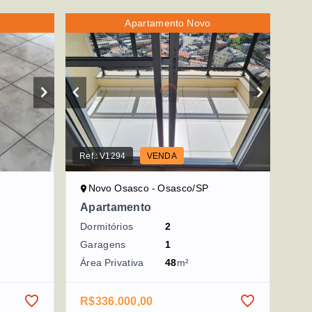
Apartamento Novo
Ref.:
V1294
VENDA
Novo Osasco - Osasco/SP
Apartamento
Dormitórios
2
Garagens
1
Área Privativa
48
m²
R$336.000,00