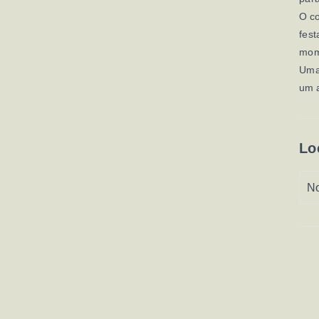
O co
fest
mome
Uma
um 
Lo
No