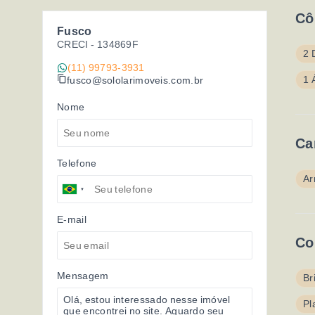
Cô
Fusco
CRECI -
134869F
2 
(11) 99793-3931
1 
fusco@sololarimoveis.com.br
Nome
Ca
Telefone
Ar
E-mail
Co
Mensagem
Br
Pl