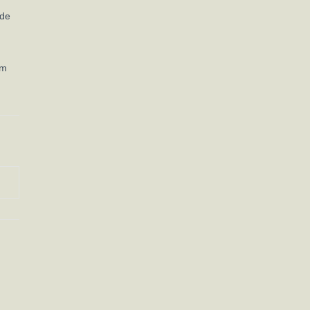
 de
em