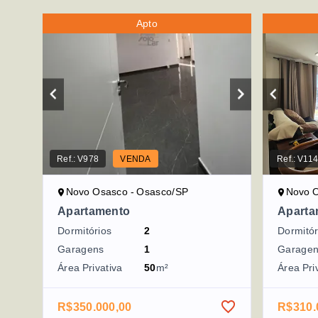
Apto
Ref.:
V978
VENDA
Ref.:
V11
Novo Osasco - Osasco/SP
Novo O
Apartamento
Aparta
Dormitórios
2
Dormitór
Garagens
1
Garage
Área Privativa
50
m²
Área Pri
R$350.000,00
R$310.