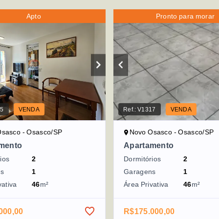
Apto
Pronto para morar
45
VENDA
Ref.:
V1317
VENDA
sasco - Osasco/SP
Novo Osasco - Osasco/SP
mento
Apartamento
ios
2
Dormitórios
2
ns
1
Garagens
1
vativa
46
m²
Área Privativa
46
m²
000,00
R$175.000,00