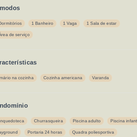
modos
Dormitórios
1 Banheiro
1 Vaga
1 Sala de estar
Área de serviço
racterísticas
mário na cozinha
Cozinha americana
Varanda
ndomínio
inquedoteca
Churrasqueira
Piscina adulto
Piscina infant
ayground
Portaria 24 horas
Quadra poliesportiva