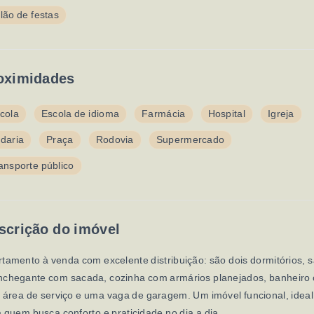
lão de festas
oximidades
cola
Escola de idioma
Farmácia
Hospital
Igreja
daria
Praça
Rodovia
Supermercado
ansporte público
scrição do imóvel
tamento à venda com excelente distribuição: são dois dormitórios, s
nchegante com sacada, cozinha com armários planejados, banheiro
 área de serviço e uma vaga de garagem. Um imóvel funcional, ideal
 quem busca conforto e praticidade no dia a dia.