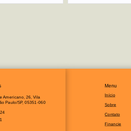
s
Menu
Início
 Americano, 26, Vila
São Paulo/SP, 05351-060
Sobre
024
Contato
11
Financie