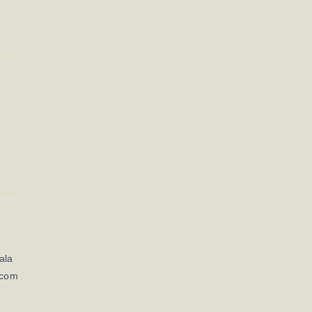
ala
 com