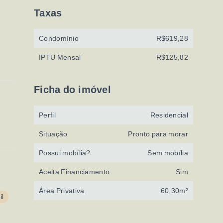
Taxas
Condomínio
R$619,28
IPTU Mensal
R$125,82
Ficha do imóvel
Perfil
Residencial
Situação
Pronto para morar
Possui mobília?
Sem mobília
Aceita Financiamento
Sim
Área Privativa
60,30m²
il