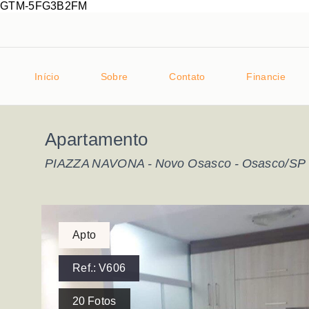
GTM-5FG3B2FM
Início
Sobre
Contato
Financie
Apartamento
PIAZZA NAVONA -
Novo Osasco - Osasco/SP
Apto
Ref.:
V606
20
Fotos