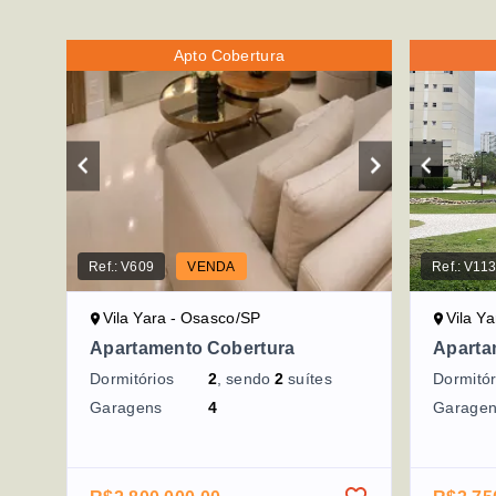
Apto Cobertura
Ref.:
V609
VENDA
Ref.:
V11
Vila Yara - Osasco/SP
Vila Y
Apartamento Cobertura
Aparta
Dormitórios
2
, sendo
2
suítes
Dormitór
Garagens
4
Garage