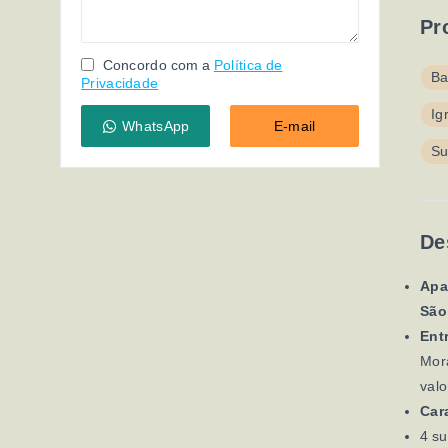
Pr
Concordo com a
Política de
Ba
Privacidade
Ig
WhatsApp
E-mail
Su
De
Apar
São
Ent
Mora
valo
Car
4 su