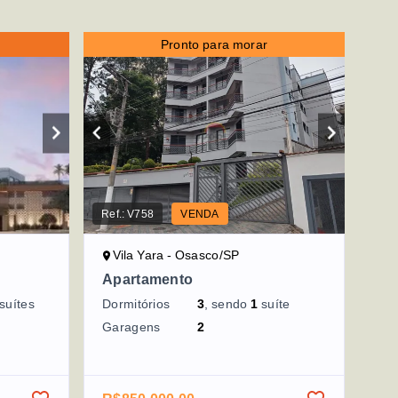
Pronto para morar
Ref.:
V758
VENDA
Vila Yara - Osasco/SP
Apartamento
suítes
Dormitórios
3
, sendo
1
suíte
Garagens
2