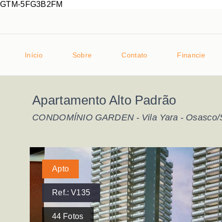
GTM-5FG3B2FM
Início
Sobre
Contato
Financie
Apartamento Alto Padrão
CONDOMÍNIO GARDEN -
Vila Yara - Osasco
Apto
Ref.:
V135
44
Fotos