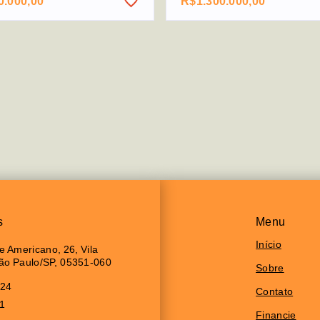
0.000,00
R$1.300.000,00
s
Menu
Início
 Americano, 26, Vila
São Paulo/SP, 05351-060
Sobre
024
Contato
11
Financie