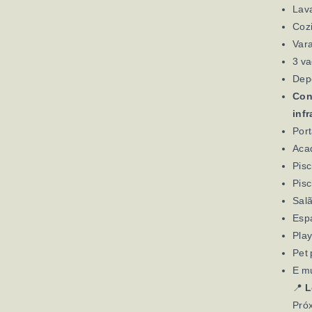
Lav
Cozi
Var
3 v
Depó
Con
inf
Por
Aca
Pisc
Pisc
Salã
Esp
Pla
Pet 
E mu
📍
L
Próx