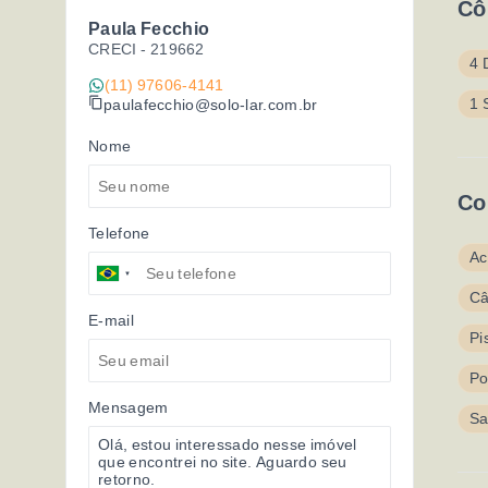
Cô
Paula Fecchio
CRECI -
219662
4 
(11) 97606-4141
1 
paulafecchio@solo-lar.com.br
Nome
Co
Telefone
Ac
Câ
E-mail
Pi
Po
Mensagem
Sa