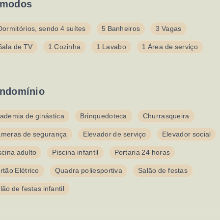
modos
Dormitórios, sendo 4 suítes
5 Banheiros
3 Vagas
Sala de TV
1 Cozinha
1 Lavabo
1 Área de serviço
ndomínio
ademia de ginástica
Brinquedoteca
Churrasqueira
meras de segurança
Elevador de serviço
Elevador social
scina adulto
Piscina infantil
Portaria 24 horas
rtão Elétrico
Quadra poliesportiva
Salão de festas
lão de festas infantil