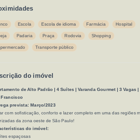
oximidades
nco
Escola
Escola de idioma
Farmácia
Hospital
reja
Padaria
Praça
Rodovia
Shopping
permercado
Transporte público
scrição do imóvel
tamento de Alto Padrão | 4 Suítes | Varanda Gourmet | 3 Vagas | 
 Francisco
rega prevista: Março/2023
r com sofisticação, conforto e lazer completo em uma das regiões 
rizadas da zona oeste de São Paulo!
acterísticas do imóvel:
ítes espaçosas