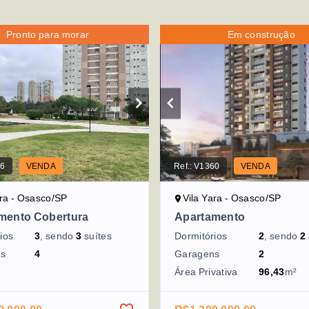
Pronto para morar
Em construção
36
VENDA
Ref.:
V1360
VENDA
ara - Osasco/SP
Vila Yara - Osasco/SP
mento Cobertura
Apartamento
ios
3
, sendo
3
suítes
Dormitórios
2
, sendo
2
ns
4
Garagens
2
Área Privativa
96,43
m²