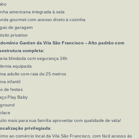
abo
nha americana integrada à sala
anda gourmet com acesso direto à cozinha
agas de garagem
sito privativo
domínio Garden da Vila São Francisco – Alto padrão com
raestrutura completa:
taria blindada com segurança 24h
demia equipada
ina adulto com raia de 25 metros
ina infantil
o de festas
aço Play Baby
yground
place
ito mais para sua família aproveitar com qualidade de vida!
ocalização privilegiada
:
imo ao comércio local da Vila São Francisco, com fácil acesso às