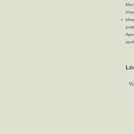
Marg
impo
Idea
prat
Agen
son
Lo
Vi