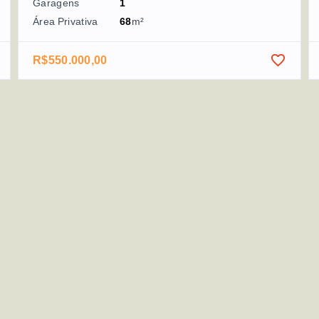
Garagens
1
Área Privativa
68
m²
R$550.000,00