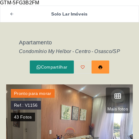
GTM-5FG3B2FM
Solo Lar Imóveis
Apartamento
Condomínio My Helbor -
Centro - Osasco/SP
Compartilhar
Pronto para morar
Ref.:
V1156
Mais fotos
43
Fotos