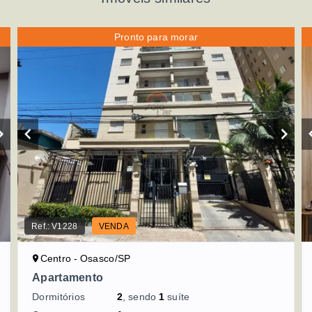
Pronto para morar
Ref.:
V1228
VENDA
Centro - Osasco/SP
Apartamento
Dormitórios
2
, sendo
1
suíte